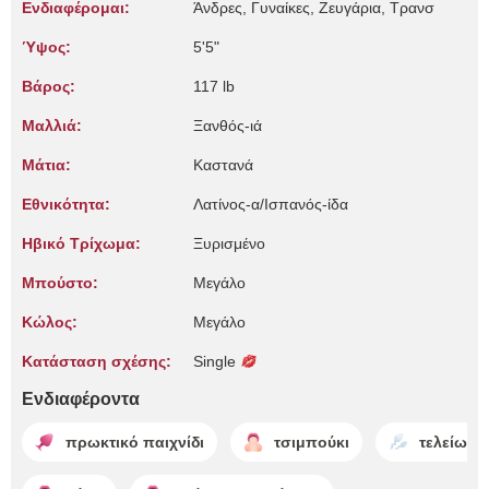
Ενδιαφέρομαι:
Άνδρες, Γυναίκες, Zευγάρια, Τρανσ
Ύψος:
5'5"
Βάρος:
117 lb
Μαλλιά:
Ξανθός-ιά
Μάτια:
Καστανά
Εθνικότητα:
Λατίνος-α/Ισπανός-ίδα
Ηβικό Τρίχωμα:
Ξυρισμένο
Μπούστο:
Μεγάλο
Κώλος:
Μεγάλο
Κατάσταση σχέσης:
Single
Ενδιαφέροντα
πρωκτικό παιχνίδι
τσιμπούκι
τελείωμα