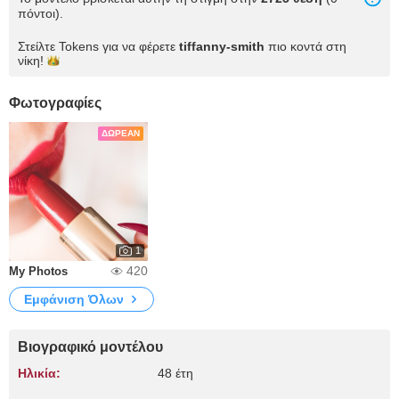
πόντοι).
Στείλτε Tokens για να φέρετε
tiffanny-smith
πιο κοντά στη
νίκη!
Φωτογραφίες
ΔΩΡΕΆΝ
1
420
My Photos
Εμφάνιση Όλων
Βιογραφικό μοντέλου
Ηλικία:
48 έτη